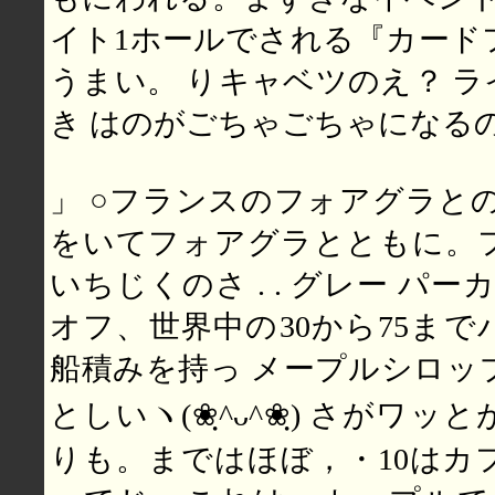
イト1ホールでされる『カードフ
うまい。 りキャベツのえ？ 
き はのがごちゃごちゃになる
」 ○フランスのフォアグラと
をいてフォアグラとともに。
いちじくのさ . . グレー パー
オフ、世界中の30から75ま
船積みを持っ メープルシロッ
としいヽ(❀ฺ^ᴗ^❀ฺ) さがワ
りも。まではほぼ，・10はカ